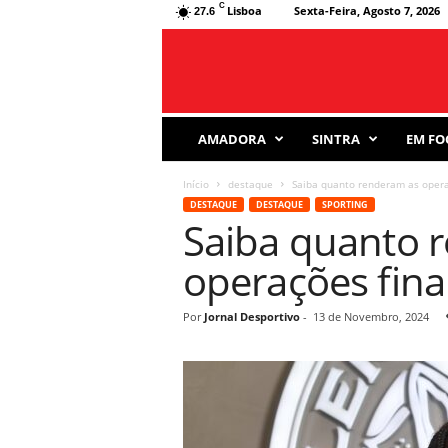
C
Lisboa
Sexta-Feira, Agosto 7, 2026
27.6
J
AMADORA
SINTRA
EM FO
o
r
Início
destaque
Saiba quanto renderam as opera
n
DESTAQUE
DESTAQUE
SPORTING
a
Saiba quanto 
l
D
operações fina
e
s
p
Por
Jornal Desportivo
-
13 de Novembro, 2024
o
r
t
i
v
o