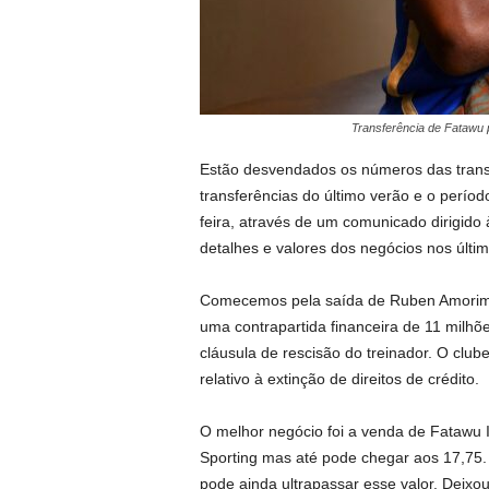
Transferência de Fatawu 
Estão desvendados os números das transf
transferências do último verão e o perío
feira, através de um comunicado dirigid
detalhes e valores dos negócios nos últi
Comecemos pela saída de Ruben Amorim 
uma contrapartida financeira de 11 milhõ
cláusula de rescisão do treinador. O clu
relativo à extinção de direitos de crédito.
O melhor negócio foi a venda de Fatawu I
Sporting mas até pode chegar aos 17,75
pode ainda ultrapassar esse valor. Deix