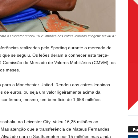
para o Leicester rendeu 16,25 milhões aos cofres leoninos Imagem: MX24GH
erências realizadas pelo Sporting durante o mercado de
do que se seguiu. Os leões deram a conhecer esta terça-
o à Comissão do Mercado de Valores Mobiliários (CMVM), os
mos meses.
para o Manchester United. Rendeu aos cofres leoninos
es de euros, ou seja um valor ligeiramente acima da
be confirmou, mesmo, um benefício de 1,658 milhões
ssahaku ao Leicester City. Valeu 16,25 milhões ao
P
. Mas atenção que a transferência de Mateus Fernandes
ou Alvalade para o Southampton por 15 milhões mas ainda