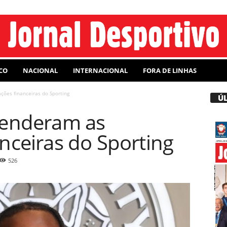
CO
NACIONAL
INTERNACIONAL
FORA DE LINHAS
ções financeiras do Sporting
Ú
renderam as
nceiras do Sporting
526