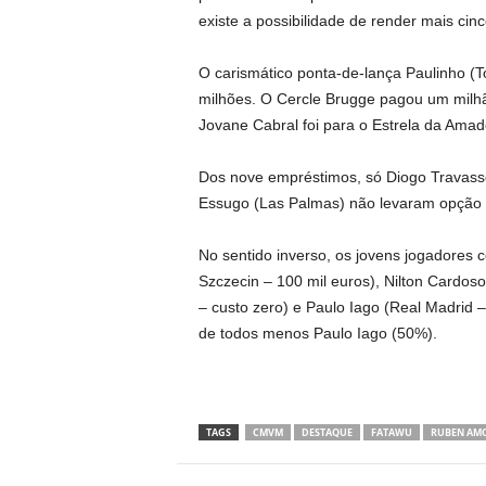
existe a possibilidade de render mais ci
O carismático ponta-de-lança Paulinho (
milhões. O Cercle Brugge pagou um milhã
Jovane Cabral foi para o Estrela da Amad
Dos nove empréstimos, só Diogo Travasso
Essugo (Las Palmas) não levaram opção
No sentido inverso, os jovens jogadores 
Szczecin – 100 mil euros), Nilton Cardoso
– custo zero) e Paulo Iago (Real Madrid –
de todos menos Paulo Iago (50%).
TAGS
CMVM
DESTAQUE
FATAWU
RUBEN AM