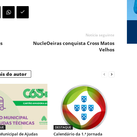
Notícia seguinte
s
NucleOeiras conquista Cross Matos
Velhos
is do autor
UE
DESTAQUE
Municipal de Ajudas
Calendário da 1.ª Jornada