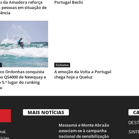
as da Amadora reforça
Portugal Beclic
 pessoas em situação de
ência
S
Ciclismo
sco Ordonhas conquista
A emoção da Volta a Portugal
no QS4000 de Newquay e
chega hoje a Queluz
 5.º lugar do ranking
u
MAIS NOTÍCIAS
CA
DES
Massamá e Monte Abraão
associam-se à campanha
nal,
SINT
nacional de sensibilização
ícias