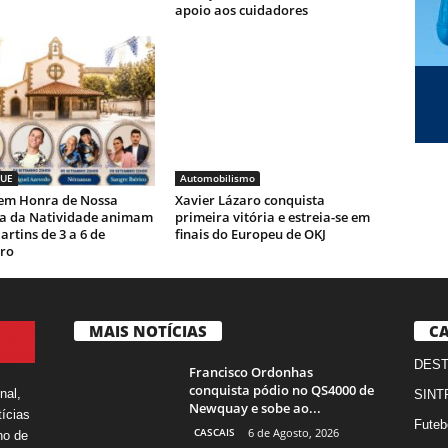
apoio aos cuidadores
UE
Automobilismo
 em Honra de Nossa
Xavier Lázaro conquista
a da Natividade animam
primeira vitória e estreia-se em
rtins de 3 a 6 de
finais do Europeu de OKJ
ro
MAIS NOTÍCIAS
CA
DES
Francisco Ordonhas
conquista pódio no QS4000 de
nal,
SINT
Newquay e sobe ao...
ícias
Futeb
CASCAIS
6 de Agosto, 2026
ho de