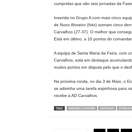
cumpridas que são seis jornadas da Fase 
Inserida no Grupo A com mais cinco equip
de Nuno Alvoeiro (foto) somam cinco derr
Carvalhos (27-37). O melhor que consegu
Está em último, a 10 pontos do comandan
A equipa de Santa Maria da Feira, com u
Carvalhos, está em destaque acumulando 
muitos pontos em disputa pelo que o des
Na próxima ronda, no dia 3 de Maio, o Es
se adivinha uma tarefa espinhosa para os
recebe a AD Carvalhos.
TAGS
ANDEBOL II DIVISÃO
DESTAQUE
ESTRELA