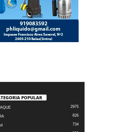
TEGORIA POPULAR
2975
TAQUE
826
RA
734
ol