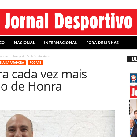
CO
NACIONAL
INTERNACIONAL
FORA DE LINHAS
vez mais longe da Divisão de Honra
Ú
ELA DA AMADORA
RODAPÉ
a cada vez mais
ão de Honra