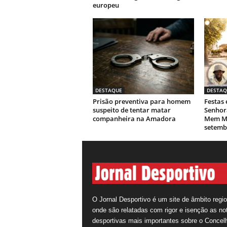
europeu
DESTAQUE
DESTAQ
Prisão preventiva para homem
Festas
suspeito de tentar matar
Senhor
companheira na Amadora
Mem Ma
setemb
O Jornal Desportivo é um site de âmbito regio
onde são relatadas com rigor e isenção as not
desportivas mais importantes sobre o Concel