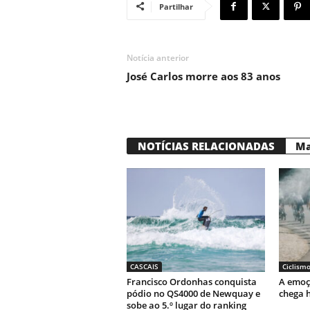
Partilhar
Notícia anterior
José Carlos morre aos 83 anos
NOTÍCIAS RELACIONADAS
Ma
CASCAIS
Ciclism
Francisco Ordonhas conquista
A emoç
pódio no QS4000 de Newquay e
chega h
sobe ao 5.º lugar do ranking