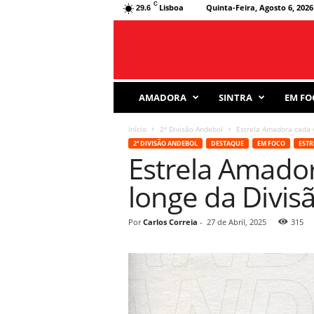
C
Lisboa
Quinta-Feira, Agosto 6, 2026
29.6
J
AMADORA
SINTRA
EM FO
o
r
Início
2ª Divisão Andebol
Estrela Amadora cada 
n
2ª DIVISÃO ANDEBOL
DESTAQUE
EM FOCO
ESTR
a
Estrela Amador
l
D
longe da Divis
e
s
p
Por
Carlos Correia
-
27 de Abril, 2025
315
o
r
t
i
v
o