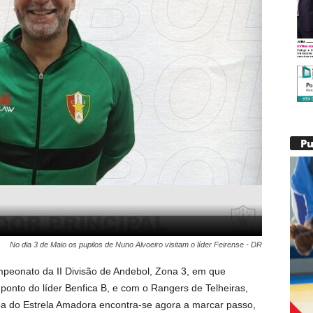
P
No dia 3 de Maio os pupilos de Nuno Alvoeiro visitam o líder Feirense - DR
peonato da II Divisão de Andebol, Zona 3, em que
onto do líder Benfica B, e com o Rangers de Telheiras,
uipa do Estrela Amadora encontra-se agora a marcar passo,