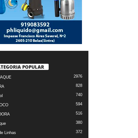
TEGORIA POPULAR
2976
TAQUE
828
RA
740
ol
594
FOCO
516
DORA
380
que
372
de Linhas