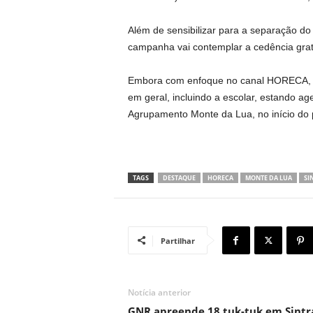
Além de sensibilizar para a separação do 
campanha vai contemplar a cedência gratu
Embora com enfoque no canal HORECA, a
em geral, incluindo a escolar, estando a
Agrupamento Monte da Lua, no início do p
TAGS
DESTAQUE
HORECA
MONTE DA LUA
SI
Partilhar
Notícia anterior
GNR apreende 18 tuk-tuk em Sintr