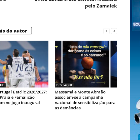
pelo Zamalek
is do autor
UE
DESTAQUE
rtugal Betclic 2026/2027:
Massamá e Monte Abraão
-Praia e Famalicão
associam-se à campanha
m no jogo inaugural
nacional de sensibilização para
as demências