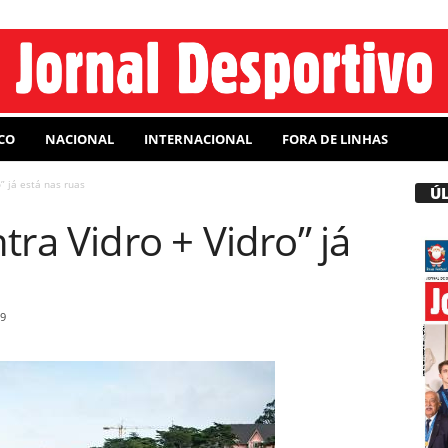
CO
NACIONAL
INTERNACIONAL
FORA DE LINHAS
” já está nas ruas
Ú
ra Vidro + Vidro” já
9