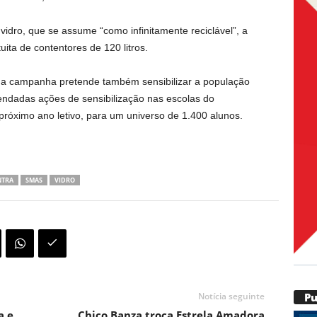
vidro, que se assume “como infinitamente reciclável”, a
ita de contentores de 120 litros.
 campanha pretende também sensibilizar a população
gendadas ações de sensibilização nas escolas do
róximo ano letivo, para um universo de 1.400 alunos.
NTRA
SMAS
VIDRO
P
Notícia seguinte
a e
Chico Banza troca Estrela Amadora