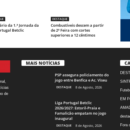
UE
DESTAQUE
rio da 1.ª Jornada da
Combustíveis descem a partir
rtugal Betclic
de 2ª Feira com cortes
superiores a 12 cêntimos
MAIS NOTÍCIAS
CA
DES
PSP assegura policiamento do
jogo entre Benfica e Ac. Viseu
nal,
SINT
DESTAQUE
8 de Agosto, 2026
ícias
Futeb
ho de
EM 
Liga Portugal Betclic
2026/2027: Estoril-Praia e
AMA
Famalicão empatam no jogo
desta
inaugural
Fora 
DESTAQUE
8 de Agosto, 2026