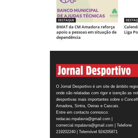
DESTAQUE
DESTAQ
BMAT da CM Amadora reforça
Calendá
apoio a pessoas em situação de
Liga Po
dependência
O Jornal Desportivo é um site de âmbito regio
onde são relatadas com rigor e isenção as not
desportivas mais importantes sobre o Concel
Amadora, Sintra, Oeiras e Cascais.
Entre em contacto connosco:
redacao.mpalavra@gmail.com |
comercial.mpalavra@gmail.com | Telefone
219202240 | Telemóvel 924205871