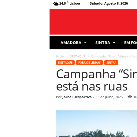
C
Lisboa
Sábado, Agosto 8, 2026
24.8
J
AMADORA
SINTRA
EM FO
o
r
Início
DESTAQUE
Campanha “Sintra Vidro + Vidro
n
DESTAQUE
FORA DE LINHAS
SINTRA
a
Campanha “Sint
l
D
está nas ruas
e
s
p
Por
Jornal Desportivo
-
13 de Julho, 2025
16
o
r
t
i
v
o