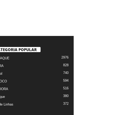
TEGORIA POPULAR
2976
TAQUE
828
RA
740
ol
594
FOCO
516
DORA
380
que
372
de Linhas