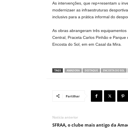
As intervenções, que rep+resentam u inve
modernizaer as infraestruturas desportiva
inclusivs para a prática informal do despor
As obras abrangeram três equipamentos 
Central, Praceta Carlos Pinhão e Parque 
Encosta do Sol, em em Casal da Mira.
TAGS
AMADORA
DESTAQUE
ENCOSTA DO SOL
Partilhar
Notícia anterior
SFRAA, o clube mais antigo da Ama