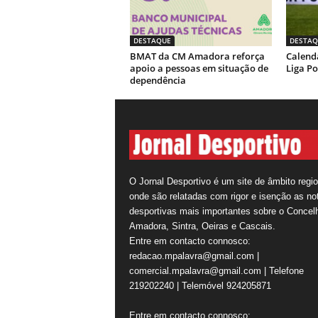
DESTAQUE
DESTAQ
BMAT da CM Amadora reforça
Calendá
apoio a pessoas em situação de
Liga Po
dependência
O Jornal Desportivo é um site de âmbito regio
onde são relatadas com rigor e isenção as not
desportivas mais importantes sobre o Concel
Amadora, Sintra, Oeiras e Cascais.
Entre em contacto connosco:
redacao.mpalavra@gmail.com |
comercial.mpalavra@gmail.com | Telefone
219202240 | Telemóvel 924205871
Entre em contacto connosco: