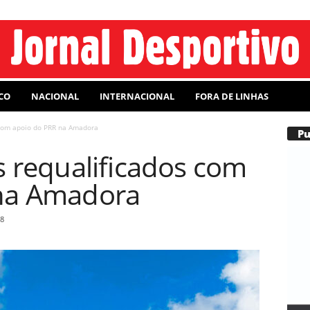
CO
NACIONAL
INTERNACIONAL
FORA DE LINHAS
 com apoio do PRR na Amadora
P
s requalificados com
na Amadora
8