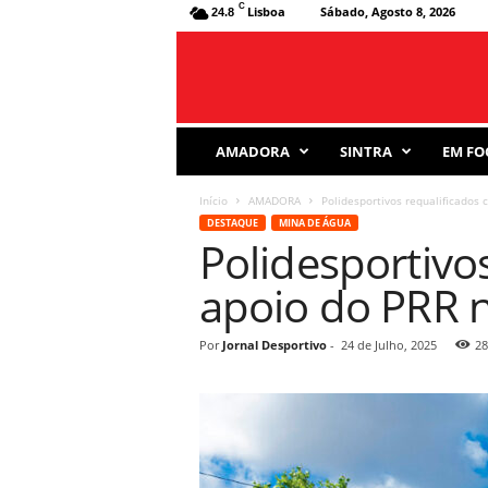
C
Lisboa
Sábado, Agosto 8, 2026
24.8
J
AMADORA
SINTRA
EM FO
o
r
Início
AMADORA
Polidesportivos requalificados
n
DESTAQUE
MINA DE ÁGUA
a
Polidesportivo
l
D
apoio do PRR 
e
s
p
Por
Jornal Desportivo
-
24 de Julho, 2025
28
o
r
t
i
v
o