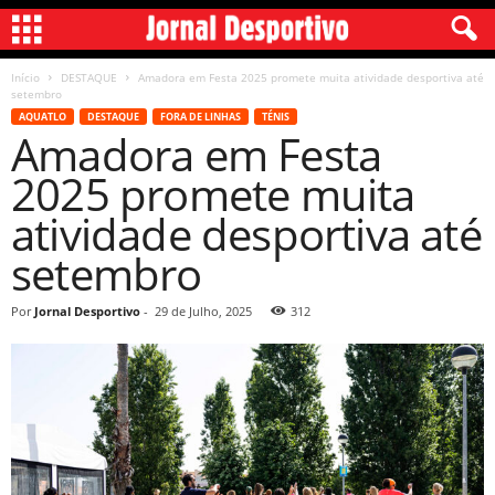
Início
DESTAQUE
Amadora em Festa 2025 promete muita atividade desportiva até
setembro
AQUATLO
DESTAQUE
FORA DE LINHAS
TÉNIS
Amadora em Festa
2025 promete muita
atividade desportiva até
setembro
Por
Jornal Desportivo
-
29 de Julho, 2025
312