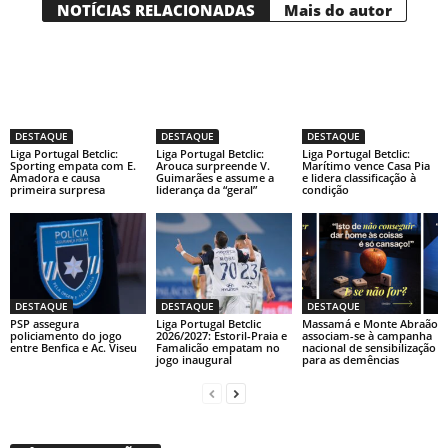
NOTÍCIAS RELACIONADAS
Mais do autor
DESTAQUE
DESTAQUE
DESTAQUE
Liga Portugal Betclic:
Liga Portugal Betclic:
Liga Portugal Betclic:
Sporting empata com E.
Arouca surpreende V.
Marítimo vence Casa Pia
Amadora e causa
Guimarães e assume a
e lidera classificação à
primeira surpresa
liderança da “geral”
condição
DESTAQUE
DESTAQUE
DESTAQUE
PSP assegura
Liga Portugal Betclic
Massamá e Monte Abraão
policiamento do jogo
2026/2027: Estoril-Praia e
associam-se à campanha
entre Benfica e Ac. Viseu
Famalicão empatam no
nacional de sensibilização
jogo inaugural
para as demências