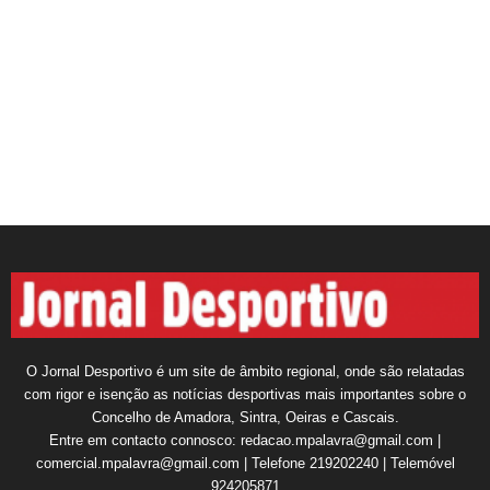
O Jornal Desportivo é um site de âmbito regional, onde são relatadas
com rigor e isenção as notícias desportivas mais importantes sobre o
Concelho de Amadora, Sintra, Oeiras e Cascais.
Entre em contacto connosco: redacao.mpalavra@gmail.com |
comercial.mpalavra@gmail.com | Telefone 219202240 | Telemóvel
924205871