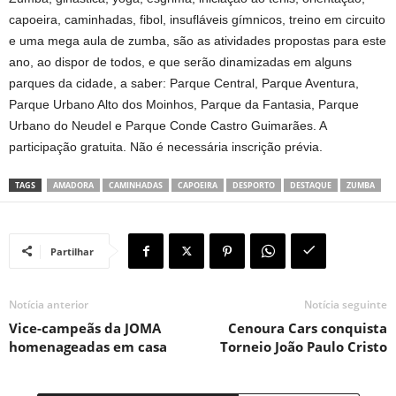
capoeira, caminhadas, fibol, insufláveis gímnicos, treino em circuito
e uma mega aula de zumba, são as atividades propostas para este
ano, ao dispor de todos, e que serão dinamizadas em alguns
parques da cidade, a saber: Parque Central, Parque Aventura,
Parque Urbano Alto dos Moinhos, Parque da Fantasia, Parque
Urbano do Neudel e Parque Conde Castro Guimarães. A
participação gratuita. Não é necessária inscrição prévia.
TAGS
AMADORA
CAMINHADAS
CAPOEIRA
DESPORTO
DESTAQUE
ZUMBA
Partilhar
Notícia anterior
Notícia seguinte
Vice-campeãs da JOMA
Cenoura Cars conquista
homenageadas em casa
Torneio João Paulo Cristo