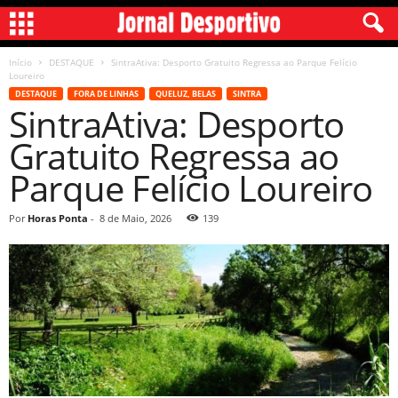
Início
DESTAQUE
SintraAtiva: Desporto Gratuito Regressa ao Parque Felício
Loureiro
DESTAQUE
FORA DE LINHAS
QUELUZ, BELAS
SINTRA
SintraAtiva: Desporto
Gratuito Regressa ao
Parque Felício Loureiro
Por
Horas Ponta
-
8 de Maio, 2026
139