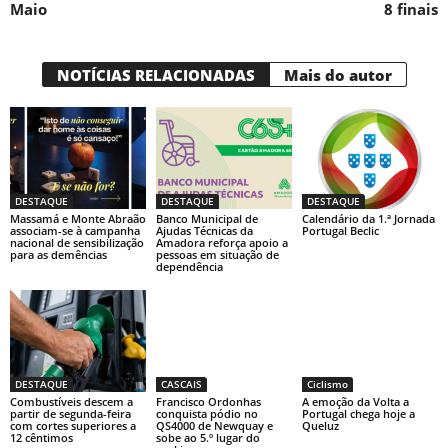
Maio
8 finais
NOTÍCIAS RELACIONADAS
Mais do autor
DESTAQUE
DESTAQUE
DESTAQUE
Massamá e Monte Abraão
Banco Municipal de
Calendário da 1.ª Jornada
associam-se à campanha
Ajudas Técnicas da
Portugal Beclic
nacional de sensibilização
Amadora reforça apoio a
para as demências
pessoas em situação de
dependência
DESTAQUE
CASCAIS
Ciclismo
Combustíveis descem a
Francisco Ordonhas
A emoção da Volta a
partir de segunda-feira
conquista pódio no
Portugal chega hoje a
com cortes superiores a
QS4000 de Newquay e
Queluz
12 cêntimos
sobe ao 5.º lugar do