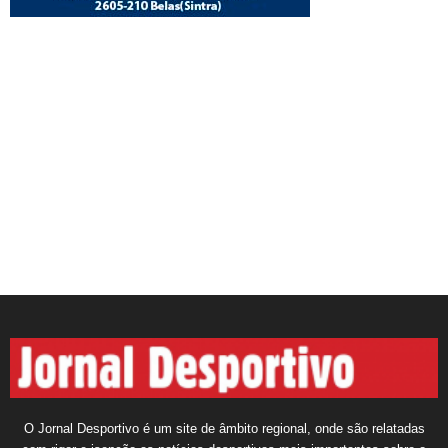
O Jornal Desportivo é um site de âmbito regional, onde são relatadas