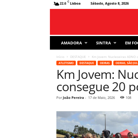
C
Lisboa
Sábado, Agosto 8, 2026
22.6
J
AMADORA
SINTRA
EM FO
o
r
Início
DESTAQUE
Km Jovem: Nucleoeiras ADNO c
n
ATLETISMO
DESTAQUE
OEIRAS
OEIRAS, SÃO JU
a
Km Jovem: Nuc
l
D
consegue 20 p
e
s
p
Por
João Pereira
-
17 de Maio, 2026
108
o
r
t
i
v
o