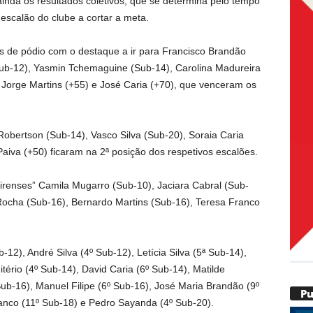
ainda os resultados coletivos, que se determina pelo tempo
escalão do clube a cortar a meta.
s de pódio com o destaque a ir para Francisco Brandão
Sub-12), Yasmin Tchemaguine (Sub-14), Carolina Madureira
 Jorge Martins (+55) e José Caria (+70), que venceram os
obertson (Sub-14), Vasco Silva (Sub-20), Soraia Caria
Paiva (+50) ficaram na 2ª posição dos respetivos escalões.
eirenses” Camila Mugarro (Sub-10), Jaciara Cabral (Sub-
ocha (Sub-16), Bernardo Martins (Sub-16), Teresa Franco
b-12), André Silva (4º Sub-12), Letícia Silva (5ª Sub-14),
tério (4º Sub-14), David Caria (6º Sub-14), Matilde
Sub-16), Manuel Filipe (6º Sub-16), José Maria Brandão (9º
P
ranco (11º Sub-18) e Pedro Sayanda (4º Sub-20).