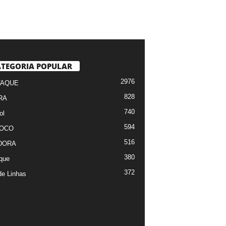
TEGORIA POPULAR
2976
TAQUE
828
RA
740
ol
594
FOCO
516
DORA
380
que
372
de Linhas