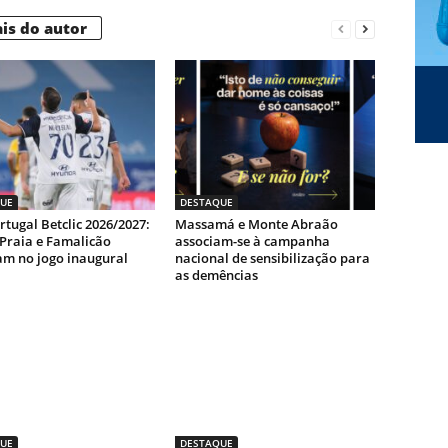
is do autor
UE
DESTAQUE
rtugal Betclic 2026/2027:
Massamá e Monte Abraão
-Praia e Famalicão
associam-se à campanha
m no jogo inaugural
nacional de sensibilização para
as demências
UE
DESTAQUE