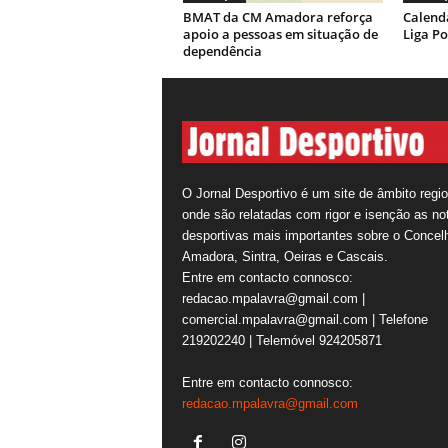
BMAT da CM Amadora reforça
Calendá
apoio a pessoas em situação de
Liga Po
dependência
O Jornal Desportivo é um site de âmbito regio
onde são relatadas com rigor e isenção as not
desportivas mais importantes sobre o Concel
Amadora, Sintra, Oeiras e Cascais.
Entre em contacto connosco:
redacao.mpalavra@gmail.com |
comercial.mpalavra@gmail.com | Telefone
219202240 | Telemóvel 924205871
Entre em contacto connosco:
redacao.mpalavra@gmail.com