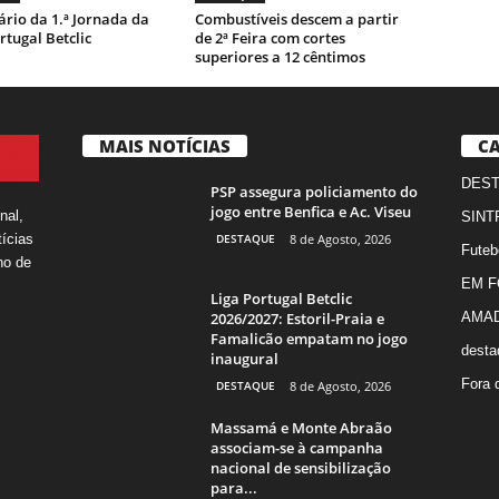
rio da 1.ª Jornada da
Combustíveis descem a partir
rtugal Betclic
de 2ª Feira com cortes
superiores a 12 cêntimos
MAIS NOTÍCIAS
CA
DES
PSP assegura policiamento do
jogo entre Benfica e Ac. Viseu
nal,
SINT
DESTAQUE
8 de Agosto, 2026
ícias
Futeb
ho de
EM 
Liga Portugal Betclic
2026/2027: Estoril-Praia e
AMA
Famalicão empatam no jogo
desta
inaugural
Fora 
DESTAQUE
8 de Agosto, 2026
Massamá e Monte Abraão
associam-se à campanha
nacional de sensibilização
para...