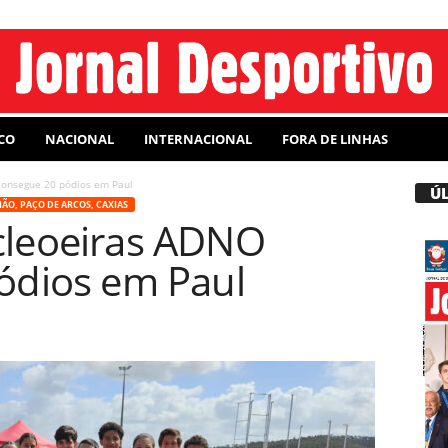
CO
NACIONAL
INTERNACIONAL
FORA DE LINHAS
onsegue 20 pódios em Paul
Ú
LIÃO, PAÇO DE ARCOS, CAXIAS
leoeiras ADNO
ódios em Paul