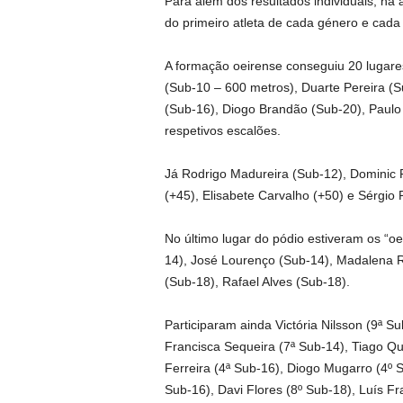
Para além dos resultados individuais, há 
do primeiro atleta de cada género e cada 
A formação oeirense conseguiu 20 lugare
(Sub-10 – 600 metros), Duarte Pereira (
(Sub-16), Diogo Brandão (Sub-20), Paulo
respetivos escalões.
Já Rodrigo Madureira (Sub-12), Dominic R
(+45), Elisabete Carvalho (+50) e Sérgio 
No último lugar do pódio estiveram os “o
14), José Lourenço (Sub-14), Madalena R
(Sub-18), Rafael Alves (Sub-18).
Participaram ainda Victória Nilsson (9ª Su
Francisca Sequeira (7ª Sub-14), Tiago Qui
Ferreira (4ª Sub-16), Diogo Mugarro (4º 
Sub-16), Davi Flores (8º Sub-18), Luís F