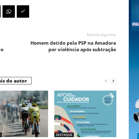
Notícia seguinte
Homem detido pela PSP na Amadora
io
por violência após subtração
is do autor
o
DESTAQUE