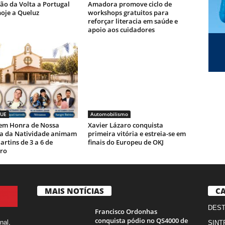
ão da Volta a Portugal
Amadora promove ciclo de
oje a Queluz
workshops gratuitos para
reforçar literacia em saúde e
apoio aos cuidadores
UE
Automobilismo
 em Honra de Nossa
Xavier Lázaro conquista
a da Natividade animam
primeira vitória e estreia-se em
rtins de 3 a 6 de
finais do Europeu de OKJ
ro
MAIS NOTÍCIAS
CA
DES
Francisco Ordonhas
conquista pódio no QS4000 de
nal,
SINT