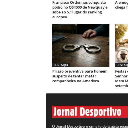
Francisco Ordonhas conquista
A emoç
pódio no QS4000 de Newquay e
chega h
sobe ao 5.º lugar do ranking
europeu
DESTAQUE
DESTAQ
Prisão preventiva para homem
Festas
suspeito de tentar matar
Senhor
companheira na Amadora
Mem Ma
setemb
O Jornal Desportivo é um site de âmbito regio