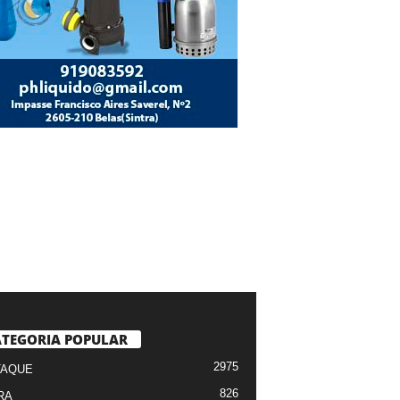
TEGORIA POPULAR
2975
TAQUE
826
RA