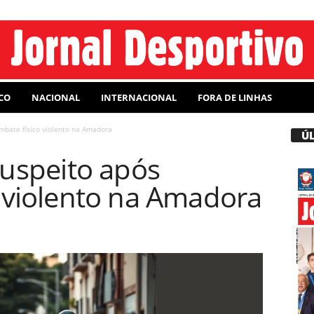
CO
NACIONAL
INTERNACIONAL
FORA DE LINHAS
mbate físico violento na Amadora
Ú
suspeito após
 violento na Amadora