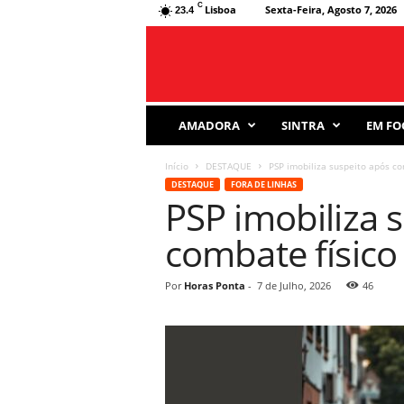
C
Lisboa
Sexta-Feira, Agosto 7, 2026
23.4
J
AMADORA
SINTRA
EM FO
o
r
Início
DESTAQUE
PSP imobiliza suspeito após co
n
DESTAQUE
FORA DE LINHAS
a
PSP imobiliza 
l
D
combate físico
e
s
p
Por
Horas Ponta
-
7 de Julho, 2026
46
o
r
t
i
v
o