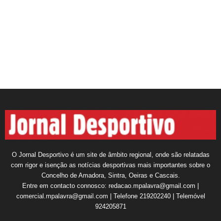
O Jornal Desportivo é um site de âmbito regional, onde são relatadas
com rigor e isenção as notícias desportivas mais importantes sobre o
Concelho de Amadora, Sintra, Oeiras e Cascais.
Entre em contacto connosco: redacao.mpalavra@gmail.com |
comercial.mpalavra@gmail.com | Telefone 219202240 | Telemóvel
924205871