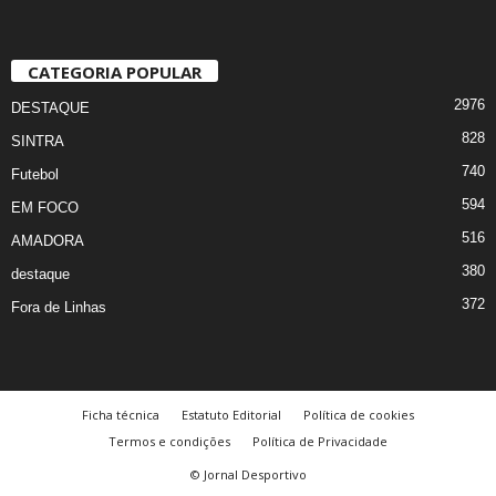
CATEGORIA POPULAR
2976
DESTAQUE
828
SINTRA
740
Futebol
594
EM FOCO
516
AMADORA
380
destaque
372
Fora de Linhas
Ficha técnica
Estatuto Editorial
Política de cookies
Termos e condições
Política de Privacidade
© Jornal Desportivo