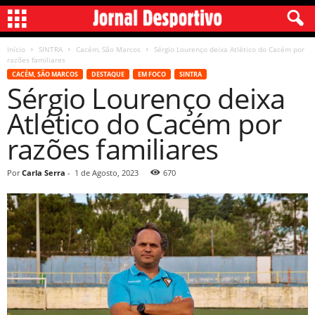
Início
SINTRA
Cacém, São Marcos
Sérgio Lourenço deixa Atlético do Cacém por
razões familiares
CACÉM, SÃO MARCOS
DESTAQUE
EM FOCO
SINTRA
Sérgio Lourenço deixa
Atlético do Cacém por
razões familiares
Por
Carla Serra
-
1 de Agosto, 2023
670