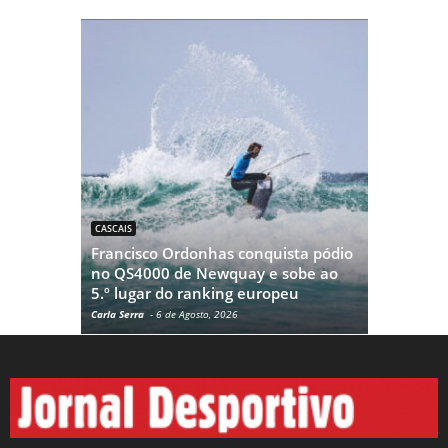
CASCAIS
CICLISMO
Francisco Ordonhas conquista pódio
no QS4000 de Newquay e sobe ao
A emoção 
5.º lugar do ranking europeu
hoje a Qu
Carla Serra
-
6 de Agosto, 2026
Carla Serra
-
6