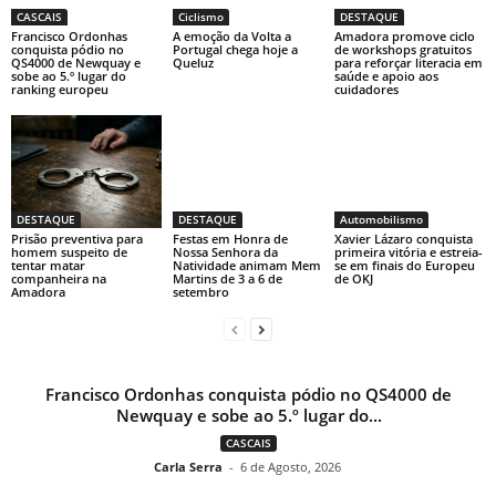
CASCAIS
Ciclismo
DESTAQUE
Francisco Ordonhas
A emoção da Volta a
Amadora promove ciclo
conquista pódio no
Portugal chega hoje a
de workshops gratuitos
QS4000 de Newquay e
Queluz
para reforçar literacia em
sobe ao 5.º lugar do
saúde e apoio aos
ranking europeu
cuidadores
DESTAQUE
DESTAQUE
Automobilismo
Prisão preventiva para
Festas em Honra de
Xavier Lázaro conquista
homem suspeito de
Nossa Senhora da
primeira vitória e estreia-
tentar matar
Natividade animam Mem
se em finais do Europeu
companheira na
Martins de 3 a 6 de
de OKJ
Amadora
setembro
Francisco Ordonhas conquista pódio no QS4000 de
Newquay e sobe ao 5.º lugar do...
CASCAIS
Carla Serra
-
6 de Agosto, 2026