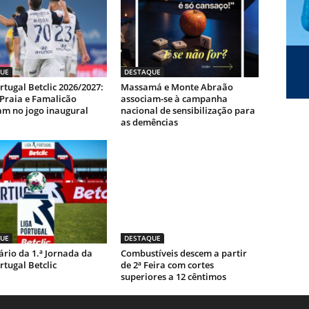
UE
DESTAQUE
rtugal Betclic 2026/2027:
Massamá e Monte Abraão
-Praia e Famalicão
associam-se à campanha
m no jogo inaugural
nacional de sensibilização para
as demências
UE
DESTAQUE
rio da 1.ª Jornada da
Combustíveis descem a partir
rtugal Betclic
de 2ª Feira com cortes
superiores a 12 cêntimos