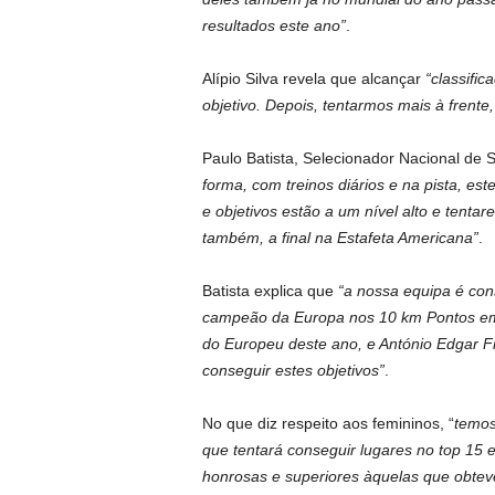
resultados este ano”
.
Alípio Silva revela que alcançar
“classifi
objetivo. Depois, tentarmos mais à frente
Paulo Batista, Selecionador Nacional de S
forma, com treinos diários e na pista, 
e objetivos estão a um nível alto e tentar
também, a final na Estafeta Americana”
.
Batista explica que
“a nossa equipa é cons
campeão da Europa nos 10 km Pontos em E
do Europeu deste ano, e António Edgar Fre
conseguir estes objetivos”
.
No que diz respeito aos femininos, “
temos
que tentará conseguir lugares no top 15 e
honrosas e superiores àquelas que obte