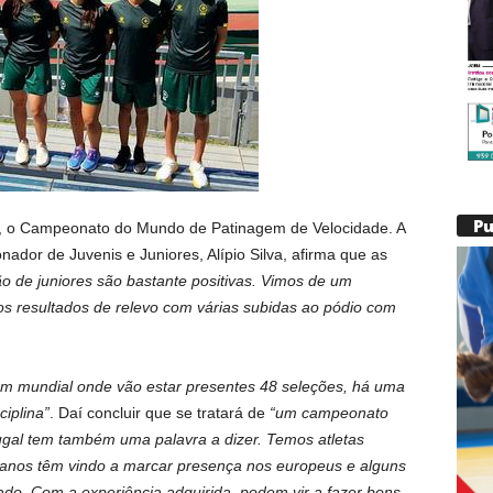
P
lia, o Campeonato do Mundo de Patinagem de Velocidade. A
nador de Juvenis e Juniores, Alípio Silva, afirma que as
ão de juniores são bastante positivas. Vimos de um
resultados de relevo com várias subidas ao pódio com
m mundial onde vão estar presentes 48 seleções, há uma
ciplina”
. Daí concluir que se tratará de
“um campeonato
ugal tem também uma palavra a dizer. Temos atletas
 anos têm vindo a marcar presença nos europeus e alguns
do. Com a experiência adquirida, podem vir a fazer bons