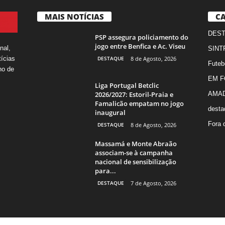
MAIS NOTÍCIAS
CA
DES
PSP assegura policiamento do
jogo entre Benfica e Ac. Viseu
nal,
SINT
DESTAQUE
8 de Agosto, 2026
ícias
Futeb
ho de
EM 
Liga Portugal Betclic
2026/2027: Estoril-Praia e
AMA
Famalicão empatam no jogo
desta
inaugural
Fora 
DESTAQUE
8 de Agosto, 2026
Massamá e Monte Abraão
associam-se à campanha
nacional de sensibilização
para...
DESTAQUE
7 de Agosto, 2026