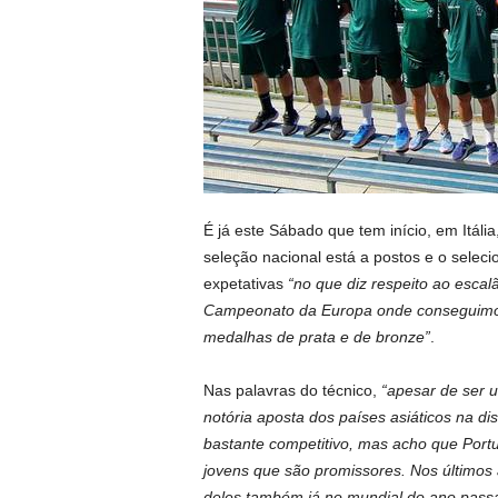
É já este Sábado que tem início, em Itá
seleção nacional está a postos e o selecio
expetativas
“no que diz respeito ao escal
Campeonato da Europa onde conseguimos 
medalhas de prata e de bronze”
.
Nas palavras do técnico,
“apesar de ser u
notória aposta dos países asiáticos na dis
bastante competitivo, mas acho que Port
jovens que são promissores. Nos últimos
deles também já no mundial do ano passa