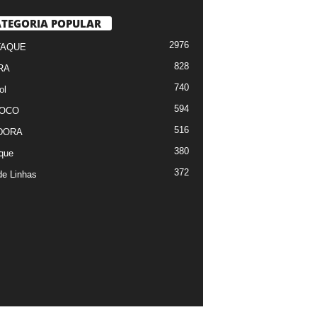
TEGORIA POPULAR
2976
TAQUE
828
RA
740
ol
594
FOCO
516
DORA
380
que
372
de Linhas