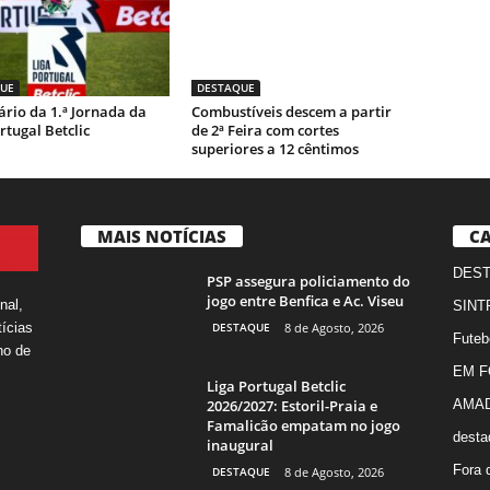
UE
DESTAQUE
rio da 1.ª Jornada da
Combustíveis descem a partir
rtugal Betclic
de 2ª Feira com cortes
superiores a 12 cêntimos
MAIS NOTÍCIAS
CA
DES
PSP assegura policiamento do
jogo entre Benfica e Ac. Viseu
nal,
SINT
DESTAQUE
8 de Agosto, 2026
ícias
Futeb
ho de
EM 
Liga Portugal Betclic
2026/2027: Estoril-Praia e
AMA
Famalicão empatam no jogo
desta
inaugural
Fora 
DESTAQUE
8 de Agosto, 2026