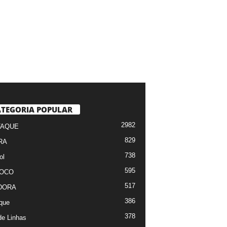
TEGORIA POPULAR
2982
TAQUE
829
RA
738
ol
595
FOCO
517
DORA
386
que
378
de Linhas