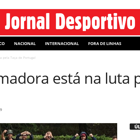
CO
NACIONAL
INTERNACIONAL
FORA DE LINHAS
a pela Taça de Portugal
madora está na luta 
9
Ú