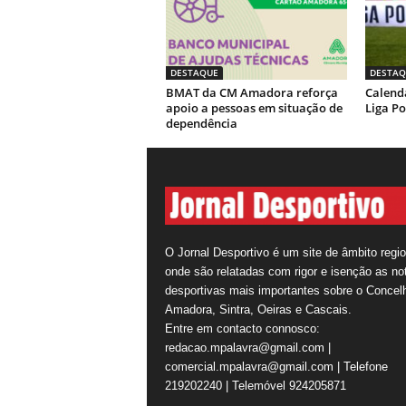
DESTAQUE
DESTAQ
BMAT da CM Amadora reforça
Calendá
apoio a pessoas em situação de
Liga Po
dependência
O Jornal Desportivo é um site de âmbito regio
onde são relatadas com rigor e isenção as not
desportivas mais importantes sobre o Concel
Amadora, Sintra, Oeiras e Cascais.
Entre em contacto connosco:
redacao.mpalavra@gmail.com |
comercial.mpalavra@gmail.com | Telefone
219202240 | Telemóvel 924205871