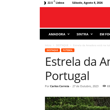
C
Lisboa
Sábado, Agosto 8, 2026
22.5
J
AMADORA
SINTRA
EM FO
o
r
Início
DESTAQUE
Estrela da Amadora está na lut
n
DESTAQUE
FUTEBOL
a
Estrela da A
l
D
e
Portugal
s
p
o
Por
Carlos Correia
-
27 de Outubro, 2023
69
r
t
i
v
o