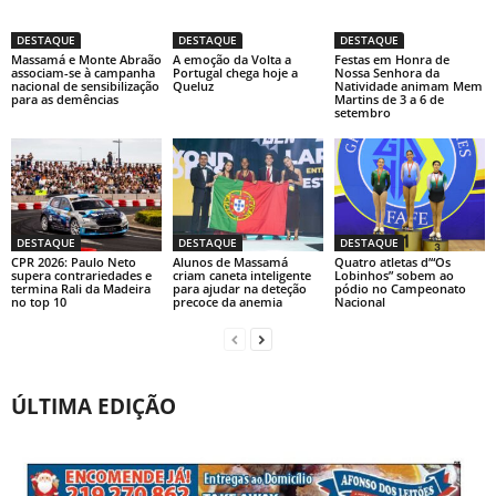
DESTAQUE
DESTAQUE
DESTAQUE
Massamá e Monte Abraão
A emoção da Volta a
Festas em Honra de
associam-se à campanha
Portugal chega hoje a
Nossa Senhora da
nacional de sensibilização
Queluz
Natividade animam Mem
para as demências
Martins de 3 a 6 de
setembro
DESTAQUE
DESTAQUE
DESTAQUE
CPR 2026: Paulo Neto
Alunos de Massamá
Quatro atletas d’“Os
supera contrariedades e
criam caneta inteligente
Lobinhos” sobem ao
termina Rali da Madeira
para ajudar na deteção
pódio no Campeonato
no top 10
precoce da anemia
Nacional
ÚLTIMA EDIÇÃO