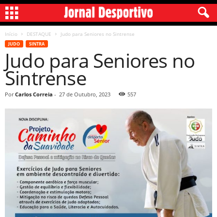
Início
DESTAQUE
Judo para Seniores no Sintrense
JUDO
SINTRA
Judo para Seniores no
Sintrense
Por
Carlos Correia
-
27 de Outubro, 2023
557