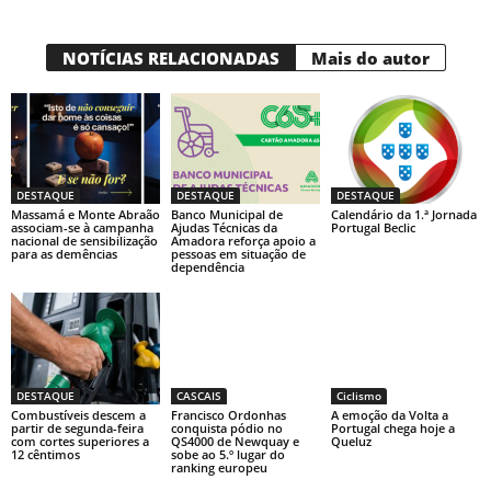
NOTÍCIAS RELACIONADAS
Mais do autor
DESTAQUE
DESTAQUE
DESTAQUE
Massamá e Monte Abraão
Banco Municipal de
Calendário da 1.ª Jornada
associam-se à campanha
Ajudas Técnicas da
Portugal Beclic
nacional de sensibilização
Amadora reforça apoio a
para as demências
pessoas em situação de
dependência
DESTAQUE
CASCAIS
Ciclismo
Combustíveis descem a
Francisco Ordonhas
A emoção da Volta a
partir de segunda-feira
conquista pódio no
Portugal chega hoje a
com cortes superiores a
QS4000 de Newquay e
Queluz
12 cêntimos
sobe ao 5.º lugar do
ranking europeu