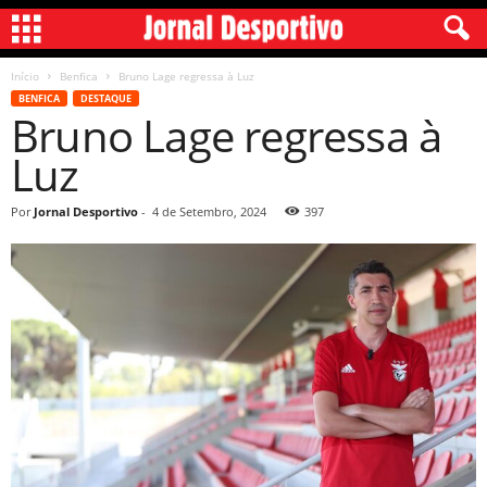
Início
Benfica
Bruno Lage regressa à Luz
BENFICA
DESTAQUE
Bruno Lage regressa à
Luz
Por
Jornal Desportivo
-
4 de Setembro, 2024
397