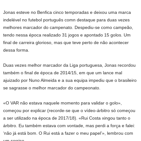
Jonas esteve no Benfica cinco temporadas e deixou uma marca
indelével no futebol português comn destaque para duas vezes
melhores marcador do campenato. Despediu-se como campeão,
tendo nessa época realizado 31 jogos e apontado 15 golos. Um
final de carreira glorioso, mas que teve perto de não acontecer
dessa forma.
Duas vezes melhor marcador da Liga portuguesa, Jonas recordou
também o final de época de 2014/15, em que um lance mal
ajuizado por Nuno Almeida e a sua equipa impediu que o brasileiro
se sagrasse o melhor marcador do campeonato.
«O VAR não estava naquele momento para validar o golo»,
começou por explicar (recorde-se que o vídeo-árbitro só começou
a ser utilizado na época de 2017/18). «Rui Costa xingou tanto o
árbitro. Eu também estava com vontade, mas perdi a força e falei:
‘não já está bom. O Rui está a fazer o meu papel’», lembrou com
um sorriso.