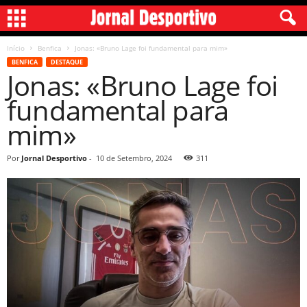
Início
Benfica
Jonas: «Bruno Lage foi fundamental para mim»
BENFICA
DESTAQUE
Jonas: «Bruno Lage foi
fundamental para
mim»
Por
Jornal Desportivo
-
10 de Setembro, 2024
311