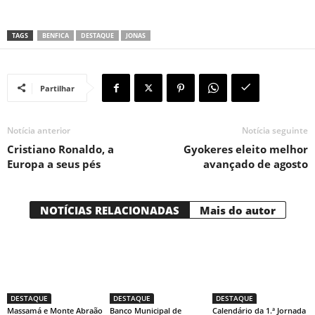
TAGS
BENFICA
DESTAQUE
JONAS
Partilhar
Notícia anterior
Notícia seguinte
Cristiano Ronaldo, a
Gyokeres eleito melhor
Europa a seus pés
avançado de agosto
NOTÍCIAS RELACIONADAS
Mais do autor
DESTAQUE
DESTAQUE
DESTAQUE
Massamá e Monte Abraão
Banco Municipal de
Calendário da 1.ª Jornada