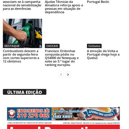
associam-se à campanha
Ajudas Técnicas da
Portugal Beclic
nacional de sensibilização
Amadora reforça apoio a
para as demências
pessoas em situação de
dependência
DESTAQUE
CASCAIS
Ciclismo
Combustíveis descem a
Francisco Ordonhas
A emoção da Volta a
partir de segunda-feira
conquista pódio no
Portugal chega hoje a
com cortes superiores a
QS4000 de Newquay e
Queluz
12 cêntimos
sobe ao 5.º lugar do
ranking europeu
ÚLTIMA EDIÇÃO