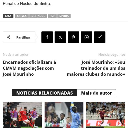
Penal do Núcleo de Sintra.
TAGS
CRIMES
DESTAQUE
PSP
SINTRA
Partilhar
Notícia anterior
Notícia seguinte
Encarnados oficializam à
José Mourinho: «Sou
CMVM negociações com
treinador de um dos
José Mourinho
maiores clubes do mundo»
NOTÍCIAS RELACIONADAS
Mais do autor