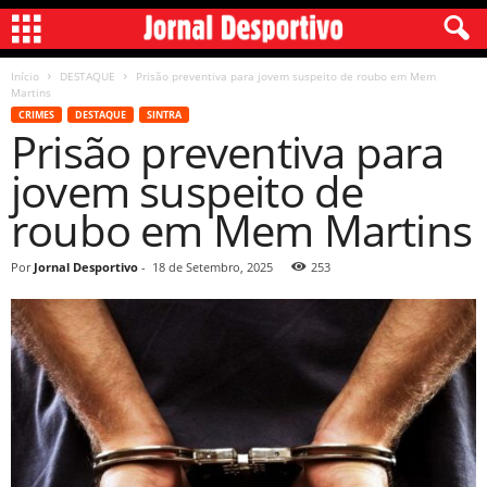
Início
DESTAQUE
Prisão preventiva para jovem suspeito de roubo em Mem
Martins
CRIMES
DESTAQUE
SINTRA
Prisão preventiva para
jovem suspeito de
roubo em Mem Martins
Por
Jornal Desportivo
-
18 de Setembro, 2025
253