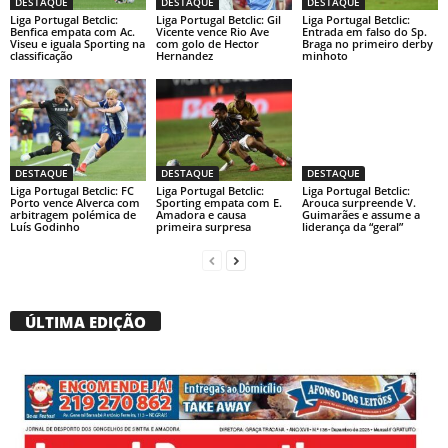
DESTAQUE
DESTAQUE
DESTAQUE
Liga Portugal Betclic:
Liga Portugal Betclic: Gil
Liga Portugal Betclic:
Benfica empata com Ac.
Vicente vence Rio Ave
Entrada em falso do Sp.
Viseu e iguala Sporting na
com golo de Hector
Braga no primeiro derby
classificação
Hernandez
minhoto
DESTAQUE
DESTAQUE
DESTAQUE
Liga Portugal Betclic: FC
Liga Portugal Betclic:
Liga Portugal Betclic:
Porto vence Alverca com
Sporting empata com E.
Arouca surpreende V.
arbitragem polémica de
Amadora e causa
Guimarães e assume a
Luís Godinho
primeira surpresa
liderança da “geral”
ÚLTIMA EDIÇÃO