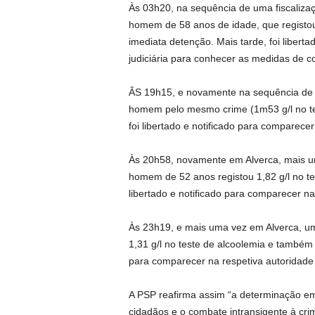
Às 03h20, na sequência de uma fiscalizaçã
homem de 58 anos de idade, que registou 1
imediata detenção. Mais tarde, foi libert
judiciária para conhecer as medidas de c
ÂS 19h15, e novamente na sequência de um
homem pelo mesmo crime (1m53 g/l no tes
foi libertado e notificado para comparecer 
Às 20h58, novamente em Alverca, mais 
homem de 52 anos registou 1,82 g/l no te
libertado e notificado para comparecer na 
Às 23h19, e mais uma vez em Alverca, 
1,31 g/l no teste de alcoolemia e também 
para comparecer na respetiva autoridade 
A PSP reafirma assim “a determinação em
cidadãos e o combate intransigente à crim