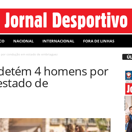
CO
NACIONAL
INTERNACIONAL
FORA DE LINHAS
 por condução em estado de embriaguez
Ú
 detém 4 homens por
stado de