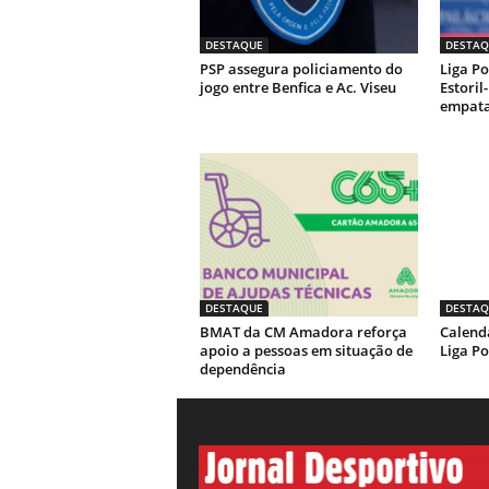
DESTAQUE
DESTAQ
PSP assegura policiamento do
Liga Po
jogo entre Benfica e Ac. Viseu
Estoril
empata
DESTAQUE
DESTAQ
BMAT da CM Amadora reforça
Calendá
apoio a pessoas em situação de
Liga Po
dependência