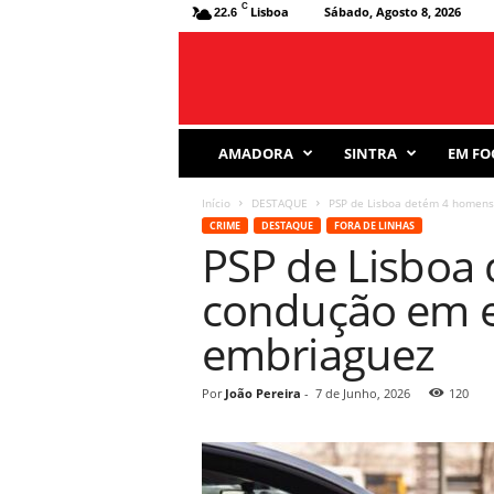
C
Lisboa
Sábado, Agosto 8, 2026
22.6
J
AMADORA
SINTRA
EM FO
o
r
Início
DESTAQUE
PSP de Lisboa detém 4 homens
n
CRIME
DESTAQUE
FORA DE LINHAS
a
PSP de Lisboa
l
D
condução em e
e
s
embriaguez
p
o
r
Por
João Pereira
-
7 de Junho, 2026
120
t
i
v
o