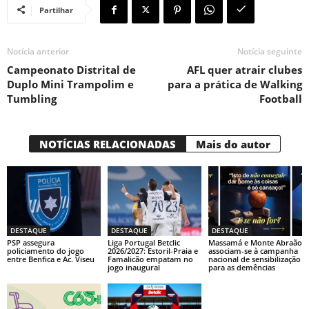
Partilhar
Notícia anterior
Notícia seguinte
Campeonato Distrital de
AFL quer atrair clubes
Duplo Mini Trampolim e
para a prática de Walking
Tumbling
Football
NOTÍCIAS RELACIONADAS
Mais do autor
DESTAQUE
DESTAQUE
DESTAQUE
PSP assegura
Liga Portugal Betclic
Massamá e Monte Abraão
policiamento do jogo
2026/2027: Estoril-Praia e
associam-se à campanha
entre Benfica e Ac. Viseu
Famalicão empatam no
nacional de sensibilização
jogo inaugural
para as demências