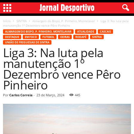
Início
SINTRA
Almargem do Bispo, P. Pinheiro, Montelavar
Liga 3: Na luta pela
manutenção 1º Dezembro vence Pêro Pinheiro
ALMARGEM DO BISPO, P. PINHEIRO, MONTELAVAR
ATUALIDADE
CASCAIS
DESTAQUE
EM FOCO
FUTEBOL
OEIRAS
RODAPÉ
SINTRA
UNIÃO DE FREGUESIAS DE SINTRA
Liga 3: Na luta pela
manutenção 1º
Dezembro vence Pêro
Pinheiro
Por
Carlos Correia
-
23 de Março, 2024
445