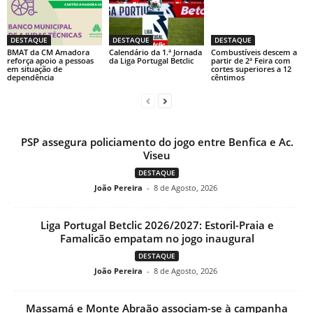
DESTAQUE
DESTAQUE
DESTAQUE
BMAT da CM Amadora
Calendário da 1.ª Jornada
Combustíveis descem a
reforça apoio a pessoas
da Liga Portugal Betclic
partir de 2ª Feira com
em situação de
cortes superiores a 12
dependência
cêntimos
PSP assegura policiamento do jogo entre Benfica e Ac.
Viseu
DESTAQUE
João Pereira
-
8 de Agosto, 2026
Liga Portugal Betclic 2026/2027: Estoril-Praia e
Famalicão empatam no jogo inaugural
DESTAQUE
João Pereira
-
8 de Agosto, 2026
Massamá e Monte Abraão associam-se à campanha