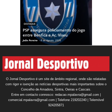
DESTAQUE
DESTAQUE
Liga Port
PSP assegura policiamento do jogo
Estoril-P
entre Benfica e Ac. Viseu
no jogo i
João Pereira
-
8 de Agosto, 2026
João Pereira
-
O Jornal Desportivo é um site de âmbito regional, onde são relatadas
com rigor e isenção as notícias desportivas mais importantes sobre o
Concelho de Amadora, Sintra, Oeiras e Cascais.
Entre em contacto connosco: redacao.mpalavra@gmail.com |
comercial.mpalavra@gmail.com | Telefone 219202240 | Telemóvel
924205871