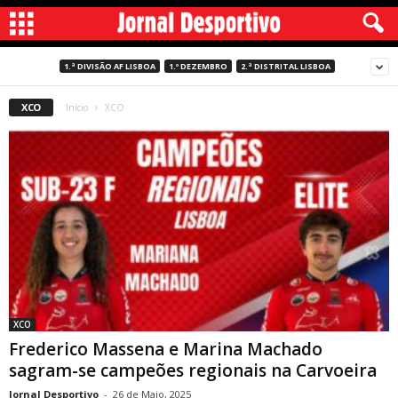
1.ª DIVISÃO AF LISBOA
1.º DEZEMBRO
2.ª DISTRITAL LISBOA
XCO
Início
XCO
XCO
Frederico Massena e Marina Machado
sagram-se campeões regionais na Carvoeira
Jornal Desportivo
-
26 de Maio, 2025