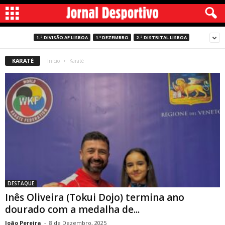
1.ª DIVISÃO AF LISBOA
1.º DEZEMBRO
2.ª DISTRITAL LISBOA
KARATÉ
Início
Karaté
DESTAQUE
Inês Oliveira (Tokui Dojo) termina ano
dourado com a medalha de...
João Pereira
-
8 de Dezembro, 2025