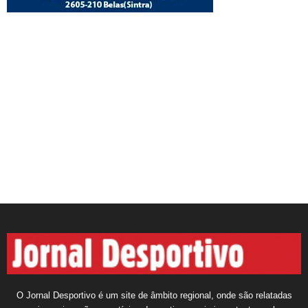
O Jornal Desportivo é um site de âmbito regional, onde são relatadas