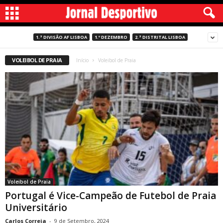
1.ª DIVISÃO AF LISBOA
1.º DEZEMBRO
2.ª DISTRITAL LISBOA
VOLEIBOL DE PRAIA
Início
Voleibol de Praia
Voleibol de Praia
Portugal é Vice-Campeão de Futebol de Praia
Universitário
Carlos Correia
-
9 de Setembro, 2024